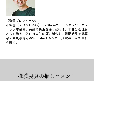
〈監督プロフィール〉
芹沢塁（せりざわるい）。2014年ニューシネマワークシ
ョップ卒業後、夫婦で映画を撮り始める。平日は会社員
として働き、休日は自主映画の制作を、隙間時間で落語
家・春風亭昇々のYoutubeチャンネル運営の三足の草鞋
を履く。
推薦委員の推しコメント
人は孤独や不安の中で何かに拠り所を求め
ます。
本作は、母と子の関係を軸に、信じること
で生まれる強さと弱さを描き、「拠り所と
は何か」を静かに考えさせられる作品で
す。