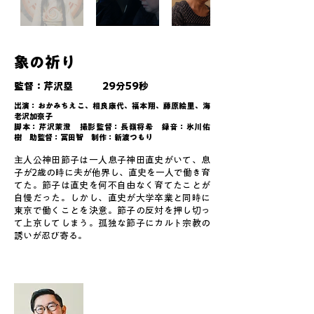
象の祈り
監督：芹沢塁 29分59秒
出演：おかみちえこ、相良康代、福本翔、藤原絵里、海
老沢加奈子
脚本：芹沢茉澄 撮影監督：長嶺将希 録音：氷川佑
樹 助監督：冨田智 制作：新渡つもり
主人公神田節子は一人息子神田直史がいて、息
子が2歳の時に夫が他界し、直史を一人で働き育
てた。節子は直史を何不自由なく育てたことが
自慢だった。しかし、直史が大学卒業と同時に
東京で働くことを決意。節子の反対を押し切っ
て上京してしまう。孤独な節子にカルト宗教の
誘いが忍び寄る。